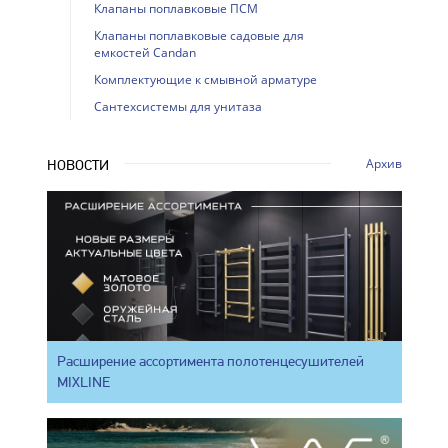
Клапаны поплавковые ПСМ
Клапаны поплавковые садовые для
емкостей Candan
Комплектующие к смывной арматуре
Сантехсистемы для унитаза
Архив
НОВОСТИ
Расширение ассортимента полотенцесушителей
MIXLINE