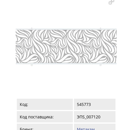
Код:
545773
Код поставщика:
ЭПS_007120
Бренд:
Метакам