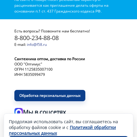
расценивается как приглашение делать оферты на
основании п.1 ст. 437 Гражданского кодекса РФ.
Есть вопросы? Позвоните нам бесплатно!
8-800-234-88-08
E-mail:
info@f58.ru
Сантехника оптом, доставка по России
ООО "Оптимус"
ОГРН 1125835007100
ИНН 5835099479
Обработка персональных данных
Мы в соцсетях
Продолжая использовать сайт, вы соглашаетесь на
Разработка и продвижение сайта
—
обработку файлов cookie и с
Политикой обработки
персональных данных