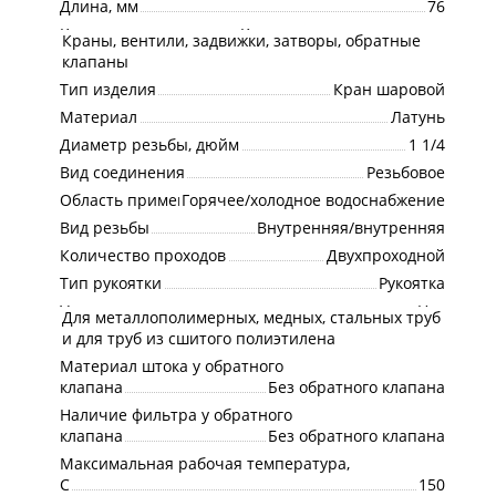
Длина, мм
76
Категория
Краны шаровые латунные
Краны, вентили, задвижки, затворы, обратные
Подкатегория
клапаны
Тип изделия
Кран шаровой
Материал
Латунь
Диаметр резьбы, дюйм
1 1/4
Вид соединения
Резьбовое
Область применения
Горячее/холодное водоснабжение
Вид резьбы
Внутренняя/внутренняя
Количество проходов
Двухпроходной
Тип рукоятки
Рукоятка
Угловое подключение
Нет
Для металлополимерных, медных, стальных труб
Присоединение
и для труб из сшитого полиэтилена
Материал штока у обратного
клапана
Без обратного клапана
Наличие фильтра у обратного
клапана
Без обратного клапана
Максимальная рабочая температура,
С
150