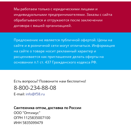
Мы работаем только с юридическими лицами и
индивидуальными предпринимателями. Заказы с сайта
обрабатываются и отгружаются после заключении
договора с вашей организацией.
Предложение не является публичной офертой. Цены на
сайте и в розничной сети могут отличаться. Информация
на сайте о товаре носит рекламный характер и
расценивается как приглашение делать оферты на
основании п.1 ст. 437 Гражданского кодекса РФ.
Есть вопросы? Позвоните нам бесплатно!
8-800-234-88-08
E-mail:
info@f58.ru
Сантехника оптом, доставка по России
ООО "Оптимус"
ОГРН 1125835007100
ИНН 5835099479