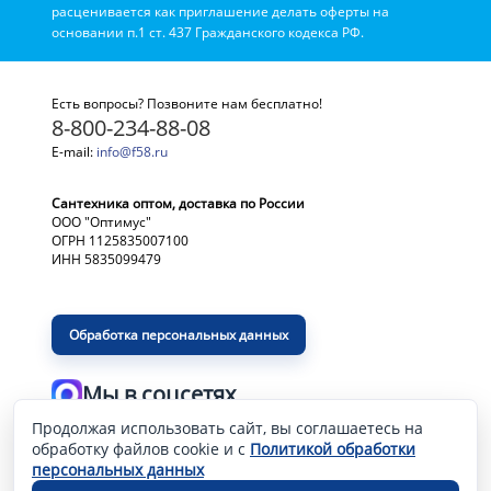
расценивается как приглашение делать оферты на
основании п.1 ст. 437 Гражданского кодекса РФ.
Есть вопросы? Позвоните нам бесплатно!
8-800-234-88-08
E-mail:
info@f58.ru
Сантехника оптом, доставка по России
ООО "Оптимус"
ОГРН 1125835007100
ИНН 5835099479
Обработка персональных данных
Мы в соцсетях
Продолжая использовать сайт, вы соглашаетесь на
Разработка и продвижение сайта
—
обработку файлов cookie и с
Политикой обработки
персональных данных