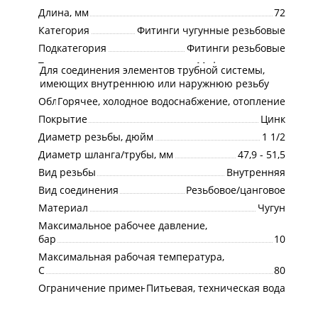
Длина, мм
72
Категория
Фитинги чугунные резьбовые
Подкатегория
Фитинги резьбовые
Тип изделия
Муфта ремонтная
Для соединения элементов трубной системы,
Назначение
имеющих внутреннюю или наружнюю резьбу
Область применения
Горячее, холодное водоснабжение, отопление
Покрытие
Цинк
Диаметр резьбы, дюйм
1 1/2
Диаметр шланга/трубы, мм
47,9 - 51,5
Вид резьбы
Внутренняя
Вид соединения
Резьбовое/цанговое
Материал
Чугун
Максимальное рабочее давление,
бар
10
Максимальная рабочая температура,
С
80
Ограничение применения
Питьевая, техническая вода