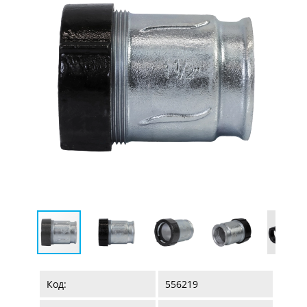
Код:
556219