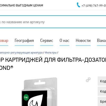
АКСИМАЛЬНО ВЫГОДНЫМ ЦЕНАМ
+7 (498) 767-99-0
товар
География
Сервис
О нас
Новости
Вака
Запорно-регулирующая арматура
/
Фильтры
/
Р КАРТРИДЖЕЙ ДЛЯ ФИЛЬТРА-ДОЗАТОР
OND®
Код
Код
Бре