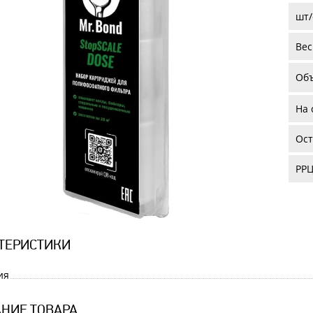
шт/
Вес
Об
На 
Ост
РРЦ
ТЕРИСТИКИ
ия
НИЕ ТОВАРА