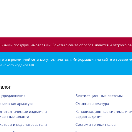
ьными предпринимателями. Заказы с сайта обрабатываются и отгружаютс
е и в розничной сети могут отличаться. Информация на сайте о товаре н
анского кодекса РФ.
талог
цпредложения
Вентиляционные системы
осливная арматура
Смывная арматура
инотехнические изделия и
Канализационные системы и с
ивочные шланги
водоотведения
иаторы и водонагреватели
Системы теплых полов