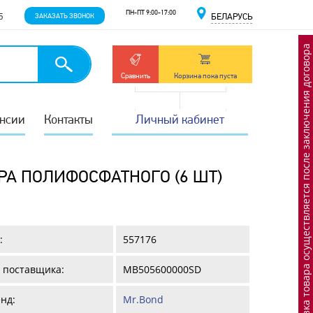
ПН-ПТ 9:00-17:00
5
ЗАКАЗАТЬ ЗВОНОК
БЕЛАРУСЬ
Отгрузка товара осуществляется после заключения договора
Сравнить
Корзина пока пуста
нсии
Контакты
Личный кабинет
А ПОЛИФОСФАТНОГО (6 ШТ)
:
557176
 поставщика:
MB505600000SD
нд:
Mr.Bond