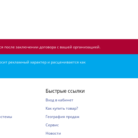
я после заключении договора с вашей организацией.
осит рекламный характер и расценивается как
Быстрые ссылки
Вход в кабинет
Как купить товар?
истемы
География продаж
Сервис
Новости