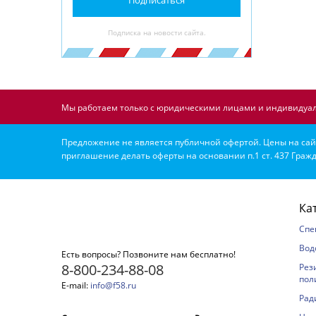
Подписка на новости сайта.
Мы работаем только с юридическими лицами и индивидуал
Предложение не является публичной офертой. Цены на сайт
приглашение делать оферты на основании п.1 ст. 437 Гражд
Ка
Спе
Вод
Есть вопросы? Позвоните нам бесплатно!
8-800-234-88-08
Рез
пол
E-mail:
info@f58.ru
Рад