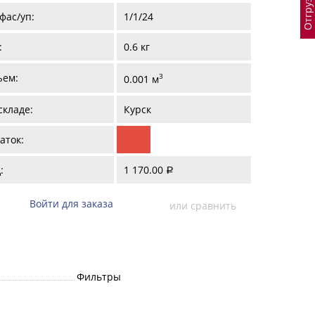
фас/уп:
1/1/24
:
0.6 кг
ъем:
3
0.001 м
складе:
Курск
аток:
:
1 170.00
a
Войти для заказа
или сравнить
Фильтры