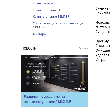
Краны разное
Сменные
Краны стальные LD
накипи 
Краны стальные TEMPER
Использ
Системы защиты от протечек воды
системы
NEPTUN
Существ
Фильтры
Преимущ
Снижает
Архив
НОВОСТИ
Очищает
Удаляет
Устраня
Расширение ассортимента
полотенцесушителей MIXLINE