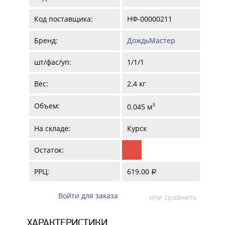
Код поставщика:
НФ-00000211
Бренд:
ДождьМастер
шт/фас/уп:
1/1/1
Вес:
2.4 кг
Объем:
3
0.045 м
На складе:
Курск
Остаток:
РРЦ:
619.00
a
Войти для заказа
или сравнить
ХАРАКТЕРИСТИКИ