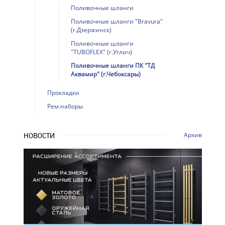
Поливочные шланги
Поливочные шланги "Bravura"
(г.Дзержинск)
Поливочные шланги
"TUBOFLEX" (г.Углич)
Поливочные шланги ПК "ТД
Аквамир" (г.Чебоксары)
Прокладки
Рем.наборы
Архив
НОВОСТИ