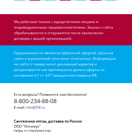
Мы работаем только с юридическими лицами и
индивидуальными предпринимателями. Заказы с сайта
обрабатываются и отгружаются после заключении
договора с вашей организацией.
Предложение не является публичной офертой. Цены на
сайте и в розничной сети могут отличаться. Информация
на сайте о товаре носит рекламный характер и
расценивается как приглашение делать оферты на
основании п.1 ст. 437 Гражданского кодекса РФ.
Есть вопросы? Позвоните нам бесплатно!
8-800-234-88-08
E-mail:
info@f58.ru
Сантехника оптом, доставка по России
ООО "Оптимус"
ОГРН 1125835007100