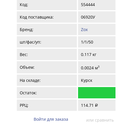
Код:
554444
Код поставщика:
06920У
Бренд:
Zox
шт/фас/уп:
1/1/50
Вес:
0.117 кг
Объем:
3
0.0024 м
На складе:
Курск
Остаток:
РРЦ:
114.71
a
Войти для заказа
или сравнить