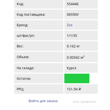
Код:
554446
Код поставщика:
06930У
Бренд:
Zox
шт/фас/уп:
1/1/35
Вес:
0.162 кг
Объем:
3
0.00342 м
На складе:
Курск
Остаток:
РРЦ:
151.94
a
Войти для заказа
или сравнить