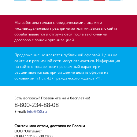
Мы работаем только с юридическими лицами и
индивидуальными предпринимателями. Заказы с сайта
обрабатываются и отгружаются после заключении
договора с вашей организацией.
Предложение не является публичной офертой. Цены на
сайте и в розничной сети могут отличаться. Информация
на сайте о товаре носит рекламный характер и
расценивается как приглашение делать оферты на
основании п.1 ст. 437 Гражданского кодекса РФ.
Есть вопросы? Позвоните нам бесплатно!
8-800-234-88-08
E-mail:
info@f58.ru
Сантехника оптом, доставка по России
ООО "Оптимус"
ОГРН 1125835007100