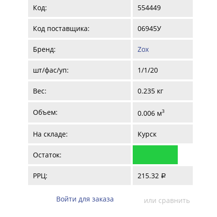
Код:
554449
Код поставщика:
06945У
Бренд:
Zox
шт/фас/уп:
1/1/20
Вес:
0.235 кг
Объем:
3
0.006 м
На складе:
Курск
Остаток:
РРЦ:
215.32
a
Войти для заказа
или сравнить