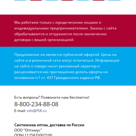
Мы работаем только с юридическими лицами и
индивидуальными предпринимателями. Заказы с сайта
обрабатываются и отгружаются после заключении
договора с вашей организацией.
Предложение не является публичной офертой. Цены на
сайте и в розничной сети могут отличаться. Информация
на сайте о товаре носит рекламный характер и
расценивается как приглашение делать оферты на
основании п.1 ст. 437 Гражданского кодекса РФ.
Есть вопросы? Позвоните нам бесплатно!
8-800-234-88-08
E-mail:
info@f58.ru
Сантехника оптом, доставка по России
ООО "Оптимус"
ОГРН 1125835007100