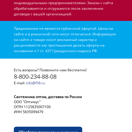
индивидуальными предпринимателями. Заказы с сайта
обрабатываются и отгружаются после заключении
договора с вашей организацией.
Предложение не является публичной офертой. Цены на
сайте и в розничной сети могут отличаться. Информация
на сайте о товаре носит рекламный характер и
расценивается как приглашение делать оферты на
основании п.1 ст. 437 Гражданского кодекса РФ.
Есть вопросы? Позвоните нам бесплатно!
8-800-234-88-08
E-mail:
info@f58.ru
Сантехника оптом, доставка по России
ООО "Оптимус"
ОГРН 1125835007100
ИНН 5835099479