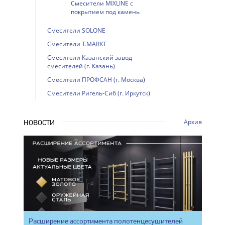
Смесители MIXLINE с
покрытием под камень
Смесители SOLONE
Смесители T.MARKT
Смесители Казанский завод
смесителей (г. Казань)
Смесители ПРОФСАН (г. Москва)
Смесители Ригель-Сиб (г. Иркутск)
Архив
НОВОСТИ
Расширение ассортимента полотенцесушителей