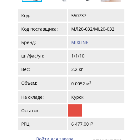
Код:
550737
Код поставщика:
МЛ20-032/ML20-032
Бренд:
MIXLINE
шт/фас/уп:
1/1/10
Вес:
2.2 кг
Объем:
3
0.0052 м
На складе:
Курск
Остаток:
РРЦ:
6 477.00
a
Войти для заказа
или сравнить