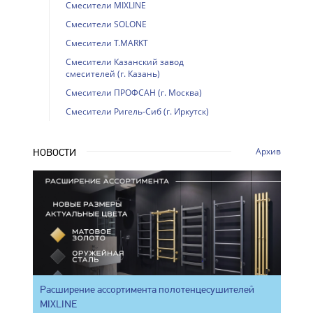
Смесители MIXLINE
Смесители SOLONE
Смесители T.MARKT
Смесители Казанский завод
смесителей (г. Казань)
Смесители ПРОФСАН (г. Москва)
Смесители Ригель-Сиб (г. Иркутск)
Архив
НОВОСТИ
Расширение ассортимента полотенцесушителей
MIXLINE