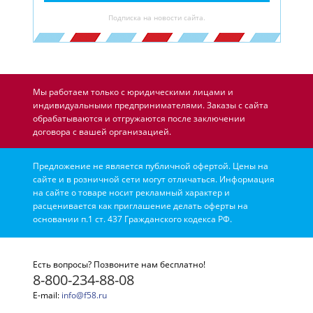
Подписка на новости сайта.
Мы работаем только с юридическими лицами и
индивидуальными предпринимателями. Заказы с сайта
обрабатываются и отгружаются после заключении
договора с вашей организацией.
Предложение не является публичной офертой. Цены на
сайте и в розничной сети могут отличаться. Информация
на сайте о товаре носит рекламный характер и
расценивается как приглашение делать оферты на
основании п.1 ст. 437 Гражданского кодекса РФ.
Есть вопросы? Позвоните нам бесплатно!
8-800-234-88-08
E-mail:
info@f58.ru