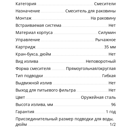
Категория
Смесители
Назначение
Смеситель для раковины
Монтаж
На раковину
Встраиваемая система
Нет
Материал корпуса
Силумин
Управление
Рычажное
Картридж
35 мм
Кран-букса, дюйм
Нет
Вид излива
Неповоротный
Форма смесителя
Прямоугольная/округлая
Тип подводки
Гибкая
Выдвижной излив
Нет
Выход для питьевого фильтра
Нет
Цвет
Оружейная сталь
Высота излива, мм
96
Гарантия
1 год
Присоединительный размер подводки для воды,
дюйм
1/2