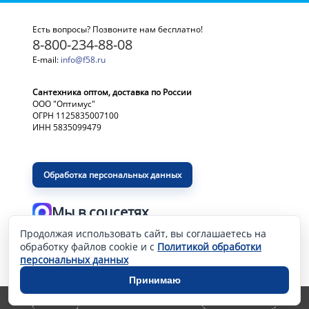
Есть вопросы? Позвоните нам бесплатно!
8-800-234-88-08
E-mail:
info@f58.ru
Сантехника оптом, доставка по России
ООО "Оптимус"
ОГРН 1125835007100
ИНН 5835099479
Обработка персональных данных
Мы в соцсетях
Продолжая использовать сайт, вы соглашаетесь на
Разработка и продвижение сайта
—
обработку файлов cookie и с
Политикой обработки
персональных данных
Принимаю
0 шт. – 0
a
ОФОРМИТЬ ЗАКАЗ
КАБИНЕТ