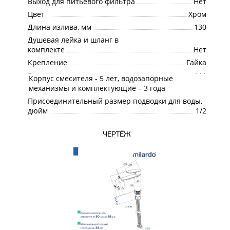
Выход для питьевого фильтра
Нет
Цвет
Хром
Длина излива, мм
130
Душевая лейка и шланг в
комплекте
Нет
Крепление
Гайка
Высота излива, мм
111
Корпус смесителя - 5 лет, водозапорные
Гарантия
механизмы и комплектующие – 3 года
Присоединительный размер подводки для воды,
дюйм
1/2
ЧЕРТЁЖ