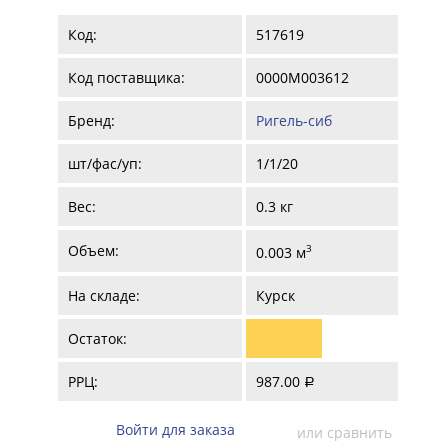
Код:
517619
Код поставщика:
0000М003612
Бренд:
Ригель-сиб
шт/фас/уп:
1/1/20
Вес:
0.3 кг
Объем:
3
0.003 м
На складе:
Курск
Остаток:
РРЦ:
987.00
a
Войти для заказа
или сравнить