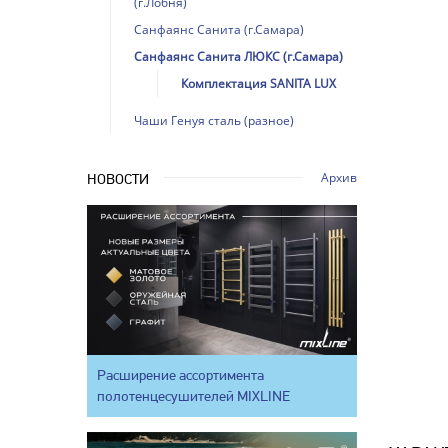
(г.Лобня)
Санфаянс Санита (г.Самара)
Санфаянс Санита ЛЮКС (г.Самара)
Комплектация SANITA LUX
Чаши Генуя сталь (разное)
Архив
НОВОСТИ
Расширение ассортимента
полотенцесушителей MIXLINE