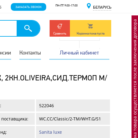
ПН-ПТ 9:00-17:00
5
ЗАКАЗАТЬ ЗВОНОК
БЕЛАРУСЬ
Отгрузка товара осуществляется после заключения договора
Сравнить
Корзина пока пуста
нсии
Контакты
Личный кабинет
 2КН.OLIVEIRA,СИД.ТЕРМОП М/
:
522046
 поставщика:
WC.CC/Classic/2-TM/WHT.G/S1
нд:
Sanita luxe