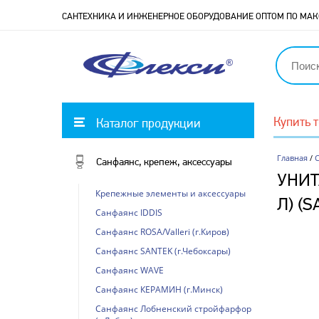
САНТЕХНИКА И ИНЖЕНЕРНОЕ ОБОРУДОВАНИЕ ОПТОМ ПО М
Купить 
Каталог продукции
Главная
/
С
Санфаянс, крепеж, аксессуары
УНИТ
Крепежные элементы и аксессуары
Л) (S
Санфаянс IDDIS
Санфаянс ROSA/Valleri (г.Киров)
Санфаянс SANTEK (г.Чебоксары)
Санфаянс WAVE
Санфаянс КЕРАМИН (г.Минск)
Санфаянс Лобненский стройфарфор