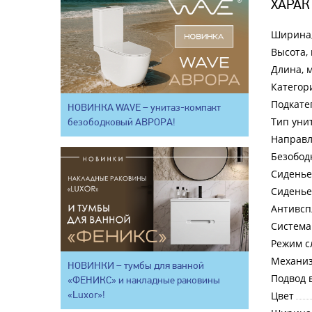
ХАРАК
Ширина
Высота,
Длина, 
Категор
Подкате
НОВИНКА WAVE – унитаз-компакт
Тип уни
безободковый АВРОРА!
Направл
Безобод
Сиденье
Сиденье
Антивсп
Система
Режим с
Механиз
НОВИНКИ – тумбы для ванной
Подвод 
«ФЕНИКС» и накладные раковины
«Luxor»!
Цвет