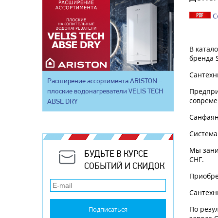
С
В катал
бренда 
Сантехн
Расширение ассортимента ARISTON –
плоские водонагреватели VELIS TECH
Предпр
совреме
ABSE DRY
Санфаян
Система
Мы зани
БУДЬТЕ В КУРСЕ
СНГ.
СОБЫТИЙ И СКИДОК
Приобре
Сантехн
По резу
Подписаться