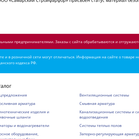
ООО «Самарский Стройфарфор» присвоен статус материал безо
ьными предпринимателями. Заказы с сайта обрабатываются и отгружаютс
е и в розничной сети могут отличаться. Информация на сайте о товаре н
анского кодекса РФ.
талог
цпредложения
Вентиляционные системы
осливная арматура
Смывная арматура
инотехнические изделия и
Канализационные системы и с
ивочные шланги
водоотведения
иаторы и водонагреватели
Системы теплых полов
осное оборудование,
Запорно-регулирующая армату