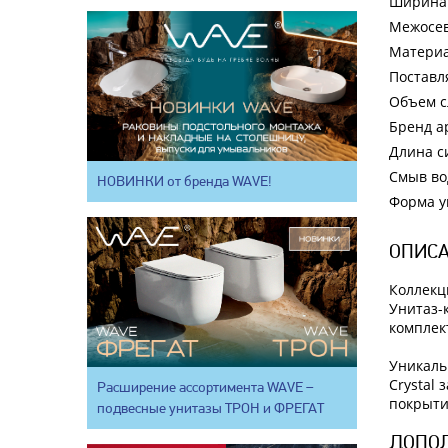
Ширина 
Межосев
Матери
Поставл
Объем с
Бренд а
Длина с
Смыв в
НОВИНКИ от бренда WAVE!
Форма у
ОПИСА
Коллекц
Унитаз-
комплек
Уникаль
Crystal
Расширение ассортимента WAVE –
покрыти
подвесные унитазы ТРОН и ФРЕГАТ
ДОПО