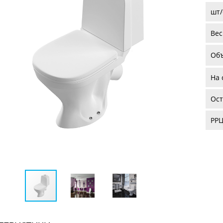
шт/
Вес
Об
На 
Ост
РРЦ