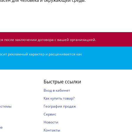
пасен для человека и окружающей среды.
я после заключении договора с вашей организацией.
осит рекламный характер и расценивается как
Быстрые ссылки
Вход в кабинет
Как купить товар?
истемы
География продаж
Сервис
Новости
ра
Контакты