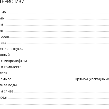
ТЕРИСТИКИ
, мм
 мм
мм
ия
гория
таза
ение выпуска
ковый
 с микролифтом
 в комплекте
леск
 смыва
Прямой (каскадный
лива воды
м слива
воды