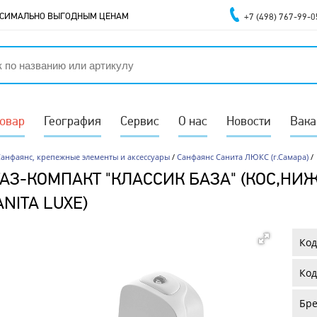
АКСИМАЛЬНО ВЫГОДНЫМ ЦЕНАМ
+7 (498) 767-99-0
товар
География
Сервис
О нас
Новости
Вака
анфаянс, крепежные элементы и аксессуары
/
Санфаянс Санита ЛЮКС (г.Самара)
/
АЗ-КОМПАКТ "КЛАССИК БАЗА" (КОС,НИЖ,
ANITA LUXE)
Код
Код
Бре