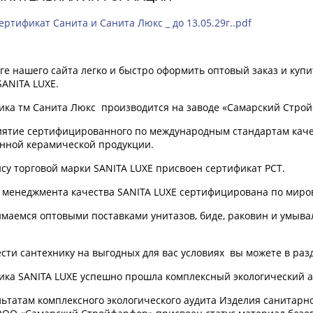
ертификат Санита и Санита Люкс _ до 13.05.29г..pdf
оге нашего сайта легко и быстро оформить оптовый заказ и
купи
SANITA LUXE.
ика тм Санита Люкс производится на з
аводе «Самарский Стро
иятие
сертифицированного по международным стандартам качес
нной керамической продукции.
су торговой марки SANITA LUXE присвоен сертификат РСТ.
 менеджмента качества SANITA LUXE сертифицирована по миров
маемся оптовыми поставками
унитазов,
биде,
раковин и
умывал
сти сантехнику на выгодных для вас условиях вы можете в разд
ика SANITA LUXE успешно прошла комплексный экологический ауд
льтатам комплексного экологического аудита Изделия санитарн