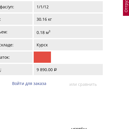
фас/уп:
1/1/12
:
30.16 кг
ъем:
3
0.18 м
складе:
Курск
аток:
:
9 890.00
a
Войти для заказа
или сравнить