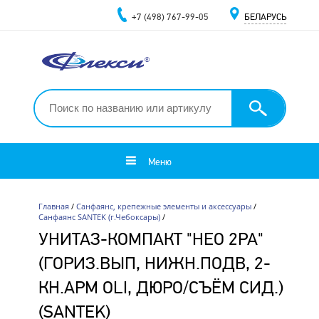
+7 (498) 767-99-05
БЕЛАРУСЬ
Меню
Главная
/
Санфаянс, крепежные элементы и аксессуары
/
Санфаянс SANTEK (г.Чебоксары)
/
УНИТАЗ-КОМПАКТ "НЕО 2РА"
(ГОРИЗ.ВЫП, НИЖН.ПОДВ, 2-
КН.АРМ OLI, ДЮРО/СЪЁМ СИД.)
(SANTEK)