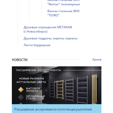
"Reimar" полимерные
Ванны стальные ВИЗ
"TEVRO"
Душевые ограждения МЕТАКАМ
(г.Новосибирск)
Душевые поддоны, экраны, каркасы
Лента бордюрная
Архив
НОВОСТИ
Расширение ассортимента полотенцесушителей