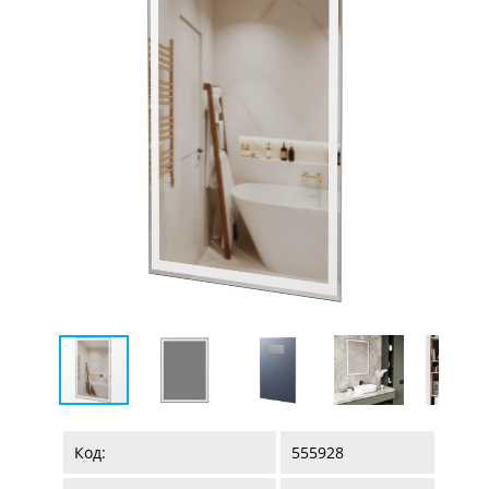
Код:
555928