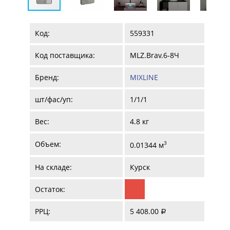
Код:
559331
Код поставщика:
MLZ.Brav.6-8Ч
Бренд:
MIXLINE
шт/фас/уп:
1/1/1
Вес:
4.8 кг
Объем:
3
0.01344 м
На складе:
Курск
Остаток:
РРЦ:
5 408.00
a