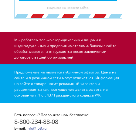
Подписка на новости сайта.
Мы работаем только с юридическими лицами и
индивидуальными предпринимателями. Заказы с сайта
обрабатываются и отгружаются после заключении
договора с вашей организацией.
Предложение не является публичной офертой. Цены на
сайте и в розничной сети могут отличаться. Информация
на сайте о товаре носит рекламный характер и
расценивается как приглашение делать оферты на
основании п.1 ст. 437 Гражданского кодекса РФ.
Есть вопросы? Позвоните нам бесплатно!
8-800-234-88-08
E-mail:
info@f58.ru