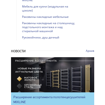
MIXLINE
Мебель для кухни (модульная на
цоколе)
Раковины накладные мебельные
Раковины накладные на столешницу,
подстольного монтажа и над
стиральной машиной
Рукомойники, душ дачный
Архив
НОВОСТИ
Расширение ассортимента полотенцесушителей
MIXLINE