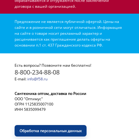
обрабатываются и отгружаются после заключении
договора с вашей организацией.
Предложение не является публичной офертой. Цены на
сайте и в розничной сети могут отличаться. Информация
на сайте о товаре носит рекламный характер и
расценивается как приглашение делать оферты на
основании п.1 ст. 437 Гражданского кодекса РФ.
Есть вопросы? Позвоните нам бесплатно!
8-800-234-88-08
E-mail:
info@f58.ru
Сантехника оптом, доставка по России
ООО "Оптимус"
ОГРН 1125835007100
ИНН 5835099479
Обработка персональных данных