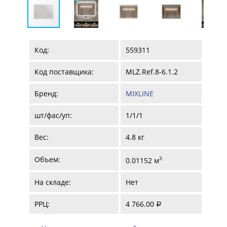
Код:
559311
Код поставщика:
MLZ.Ref.8-6.1.2
Бренд:
MIXLINE
шт/фас/уп:
1/1/1
Вес:
4.8 кг
Объем:
3
0.01152 м
На складе:
Нет
РРЦ:
4 766.00
a