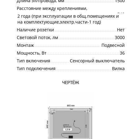
Длина эл/провода, мм
1500
Расстояние между креплениями,
мм
540
2 года (при эксплуатации в общ.помещениях и
Гарантия
на комплектующие,электр.части-1 год)
Наличие розетки
Нет
Световой поток, лм
3000
Монтаж
Подвесной
Мощность, Вт
36
Тип включения
Сенсорный выключатель
Тип подключения
Вилка
ЧЕРТЁЖ