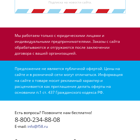
Подписка на новости сайта.
Мы работаем только с юридическими лицами и
индивидуальными предпринимателями. Заказы с сайта
обрабатываются и отгружаются после заключении
договора с вашей организацией.
Предложение не является публичной офертой. Цены на
сайте и в розничной сети могут отличаться. Информация
на сайте о товаре носит рекламный характер и
расценивается как приглашение делать оферты на
основании п.1 ст. 437 Гражданского кодекса РФ.
Есть вопросы? Позвоните нам бесплатно!
8-800-234-88-08
E-mail:
info@f58.ru