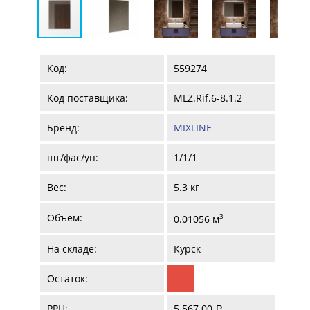
Код:
559274
Код поставщика:
MLZ.Rif.6-8.1.2
Бренд:
MIXLINE
шт/фас/уп:
1/1/1
Вес:
5.3 кг
Объем:
3
0.01056 м
На складе:
Курск
Остаток:
РРЦ:
5 567.00
a