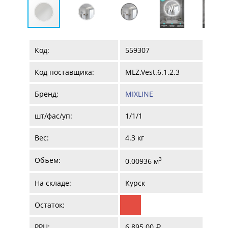
Код:
559307
Код поставщика:
MLZ.Vest.6.1.2.3
Бренд:
MIXLINE
шт/фас/уп:
1/1/1
Вес:
4.3 кг
Объем:
3
0.00936 м
На складе:
Курск
Остаток:
РРЦ:
6 895.00
a