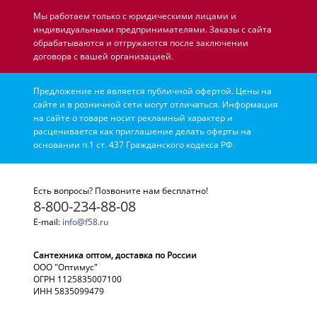
Мы работаем только с юридическими лицами и
индивидуальными предпринимателями. Заказы с сайта
обрабатываются и отгружаются после заключении
договора с вашей организацией.
Предложение не является публичной офертой. Цены на
сайте и в розничной сети могут отличаться. Информация
на сайте о товаре носит рекламный характер и
расценивается как приглашение делать оферты на
основании п.1 ст. 437 Гражданского кодекса РФ.
Есть вопросы? Позвоните нам бесплатно!
8-800-234-88-08
E-mail:
info@f58.ru
Сантехника оптом, доставка по России
ООО "Оптимус"
ОГРН 1125835007100
ИНН 5835099479