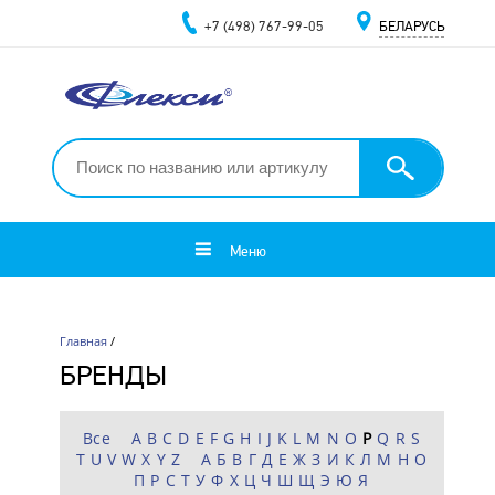
+7 (498) 767-99-05
БЕЛАРУСЬ
Меню
Главная
/
БРЕНДЫ
Все
A
B
C
D
E
F
G
H
I
J
K
L
M
N
O
P
Q
R
S
T
U
V
W
X
Y
Z
А
Б
В
Г
Д
Е
Ж
З
И
К
Л
М
Н
О
П
Р
С
Т
У
Ф
Х
Ц
Ч
Ш
Щ
Э
Ю
Я