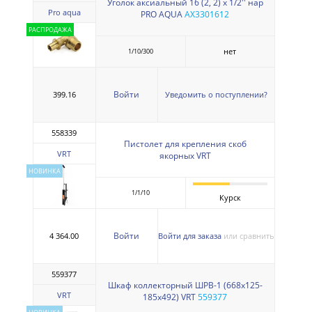
Уголок аксиальный 16 (2, 2) х 1/2'' нар
Pro aqua
PRO AQUA
AX3301612
РАСПРОДАЖА
нет
1/10/300
Войти
399.16
Уведомить о поступлении?
558339
Пистолет для крепления скоб
VRT
якорных VRT
НОВИНКА
1/1/10
Курск
Войти
4 364.00
Войти для заказа
или сравнить
559377
Шкаф коллекторный ШРВ-1 (668х125-
VRT
185х492) VRT
559377