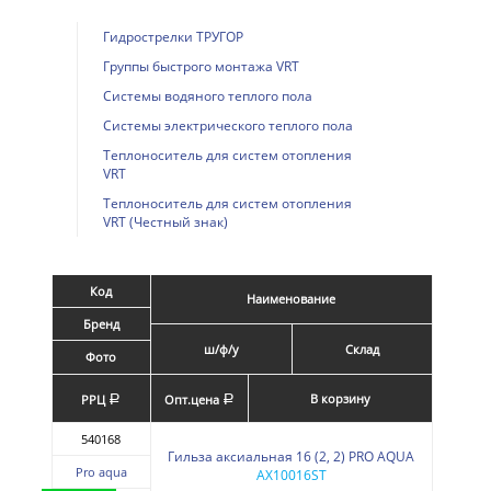
Гидрострелки ТРУГОР
Группы быстрого монтажа VRT
Системы водяного теплого пола
Системы электрического теплого пола
Теплоноситель для систем отопления
VRT
Теплоноситель для систем отопления
VRT (Честный знак)
Код
Наименование
Бренд
ш/ф/у
Склад
Фото
В корзину
РРЦ
Опт.цена
a
a
540168
Гильза аксиальная 16 (2, 2) PRO AQUA
Pro aqua
AX10016ST