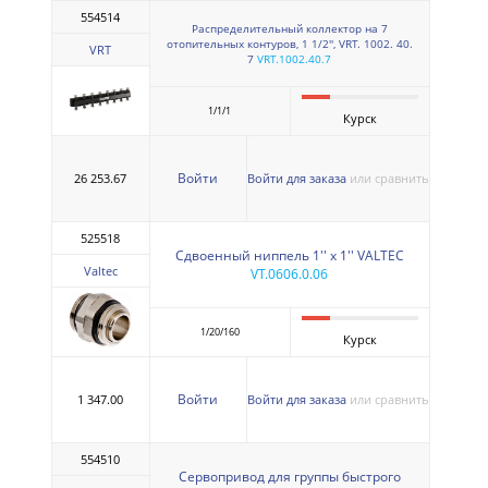
554514
Распределительный коллектор на 7
отопительных контуров, 1 1/2'', VRT. 1002. 40.
VRT
7
VRT.1002.40.7
1/1/1
Курск
Войти
26 253.67
Войти для заказа
или сравнить
525518
Сдвоенный ниппель 1'' х 1'' VALTEC
Valtec
VT.0606.0.06
1/20/160
Курск
Войти
1 347.00
Войти для заказа
или сравнить
554510
Сервопривод для группы быстрого