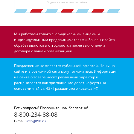
Подписка на новости сайта.
Мы работаем только с юридическими лицами и
индивидуальными предпринимателями. Заказы с сайта
обрабатываются и отгружаются после заключении
договора с вашей организацией.
Предложение не является публичной офертой. Цены на
сайте и в розничной сети могут отличаться. Информация
на сайте о товаре носит рекламный характер и
расценивается как приглашение делать оферты на
основании п.1 ст. 437 Гражданского кодекса РФ.
Есть вопросы? Позвоните нам бесплатно!
8-800-234-88-08
E-mail:
info@f58.ru