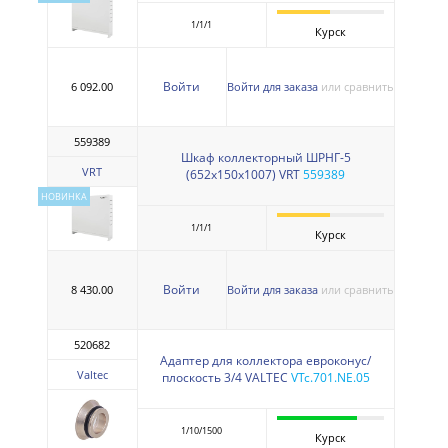
1/1/1
Курск
Войти
6 092.00
Войти для заказа
или сравнить
559389
Шкаф коллекторный ШРНГ-5
VRT
(652х150х1007) VRT
559389
НОВИНКА
1/1/1
Курск
Войти
8 430.00
Войти для заказа
или сравнить
520682
Адаптер для коллектора евроконус/
Valtec
плоскость 3/4 VALTEC
VTc.701.NE.05
1/10/1500
Курск