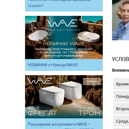
«Luxor»!
УСЛОВ
НОВИНКИ от бренда WAVE!
Внимани
Время 
Понеде
Вторни
Среда,
Расширение ассортимента WAVE –