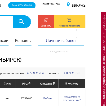
ПН-ПТ 9:00-17:00
5
ЗАКАЗАТЬ ЗВОНОК
БЕЛАРУСЬ
Отгрузка товара осуществляется после заключения договора
Сравнить
Корзина пока пуста
нсии
Контакты
Личный кабинет
Как сделать заказ?
ИБИРСК)
ровать по имени –
⇓ А..Я
⇑ Я..А
по цене –
⇓ 0..9
⇑ 9..0
Склад
В корзину
РРЦ
Опт.цена
a
a
Уведомить о
Войти
нет
17 326.00
поступлении?