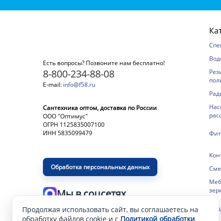
Ка
Спе
Вод
Есть вопросы? Позвоните нам бесплатно!
8-800-234-88-08
Рез
пол
E-mail:
info@f58.ru
Рад
Нас
Сантехника оптом, доставка по России
рас
ООО "Оптимус"
ОГРН 1125835007100
ИНН 5835099479
Фит
Кон
Обработка персональных данных
Сме
Меб
зер
Мы в соцсетях
Сид
Продолжая использовать сайт, вы соглашаетесь на
Разработка и продвижение сайта
—
обработку файлов cookie и с
Политикой обработки