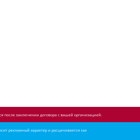
я после заключении договора с вашей организацией.
осит рекламный характер и расценивается как