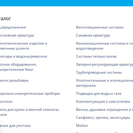
талог
цпредложения
Вентиляционные системы
осливная арматура
Смывная арматура
инотехнические изделия и
Канализационные системы и с
ивочные шланги
водоотведения
иаторы и водонагреватели
Системы теплых полов
осное оборудование,
Запорно-регулирующая армату
ширительные баки
Трубопроводные системы
инги резьбовые
Уплотнительные и изоляционн
материалы
трольно-измерительные приборы
Подводка для воды и газа
сители
Комплектующие к смесителям
ель для кухни и ванной комнаты,
Ванны, душевые ограждения и
кала
Санфаянс, крепеж, аксессуары
енья для унитаза
Мойки