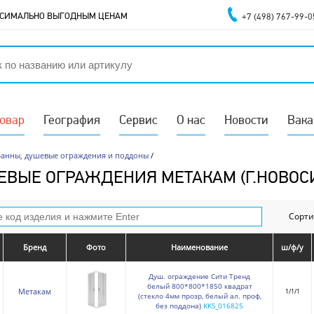
АКСИМАЛЬНО ВЫГОДНЫМ ЦЕНАМ
+7 (498) 767-99-0
товар
География
Сервис
О нас
Новости
Вака
Ванны, душевые ограждения и поддоны
/
ВЫЕ ОГРАЖДЕНИЯ МЕТАКАМ (Г.НОВОС
Сорти
Бренд
Фото
Наименование
ш/ф/у
Душ. ограждение Сити Тренд
белый 800*800*1850 квадрат
Метакам
1/1/1
(стекло 4мм прозр, белый ал. проф,
без поддона)
KKS_016825