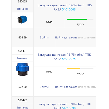
557025
Заглушка цанговая ПЭ 63 (обж. ) ТПК-
Тпк-аква
АКВА
54010063
1/1/25
Курск
Войти
408.39
Войти для заказа
или сравнить
558491
Заглушка цанговая ПЭ 75 (обж. ) ТПК-
Тпк-аква
АКВА
54010075
1/1/12
Курск
Войти
522.50
Войти для заказа
или сравнить
558442
Заглушка цанговая ПЭ 90 (обж. ) ТПК-
Тпк-аква
АКВА
54010090