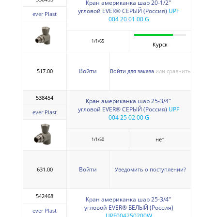
Кран американка шар 20-1/2''
угловой EVER® СЕРЫЙ (Россия)
UPF
ever Plast
004 20 01 00 G
1/1/65
Курск
Войти
517.00
Войти для заказа
или сравнить
538454
Кран американка шар 25-3/4''
угловой EVER® СЕРЫЙ (Россия)
UPF
ever Plast
004 25 02 00 G
нет
1/1/50
Войти
631.00
Уведомить о поступлении?
542468
Кран американка шар 25-3/4''
угловой EVER® БЕЛЫЙ (Россия)
ever Plast
UPF004250200W