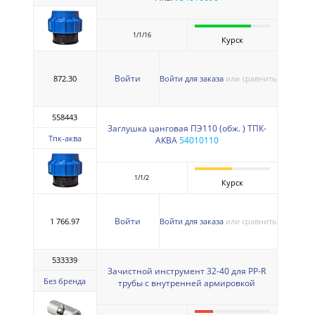
1/1/16
Курск
Войти
872.30
Войти для заказа
или сравнить
558443
Заглушка цанговая ПЭ110 (обж. ) ТПК-
Тпк-аква
АКВА
54010110
1/1/2
Курск
Войти
1 766.97
Войти для заказа
или сравнить
533339
Зачистной инструмент 32-40 для PP-R
Без бренда
трубы с внутренней армировкой