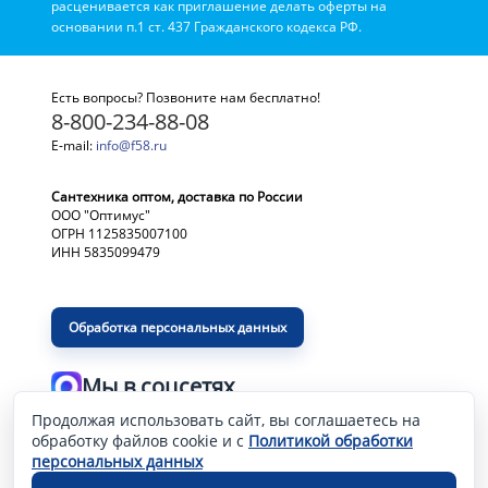
расценивается как приглашение делать оферты на
основании п.1 ст. 437 Гражданского кодекса РФ.
Есть вопросы? Позвоните нам бесплатно!
8-800-234-88-08
E-mail:
info@f58.ru
Сантехника оптом, доставка по России
ООО "Оптимус"
ОГРН 1125835007100
ИНН 5835099479
Обработка персональных данных
Мы в соцсетях
Продолжая использовать сайт, вы соглашаетесь на
Разработка и продвижение сайта
—
обработку файлов cookie и с
Политикой обработки
персональных данных