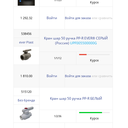
1/1/25
Курск
Войти
1 292.32
Войти для заказа
или сравнить
538456
Кран шар 50 ручка PP-R EVER® СЕРЫЙ
ever Plast
(Россия)
UPF005500000G
1/1/12
Курск
Войти
1 810.00
Войти для заказа
или сравнить
515120
Кран шар 50 ручка PP-R БЕЛЫЙ
Без бренда
1/2/36
Курск