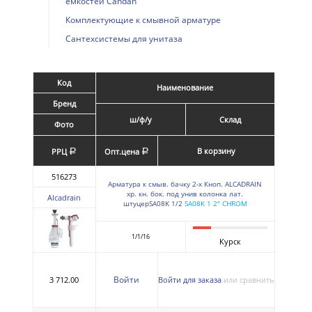
емкостей Candan
Комплектующие к смывной арматуре
Сантехсистемы для унитаза
Код
Наименование
Бренд
ш/ф/у
Склад
Фото
В корзину
РРЦ
Опт.цена
a
a
516273
Арматура к смыв. бачку 2-х Кноп. ALCADRAIN
хр. кн. бок. под унив колонка лат.
Alcadrain
штуцерSA08K 1/2
SA08K 1 2" CHROM
1/1/16
Курск
Войти
3 712.00
Войти для заказа
или сравнить