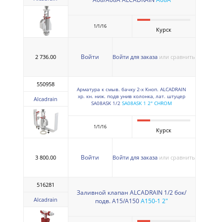
1/1/16
Курск
Войти
2 736.00
Войти для заказа
или сравнить
550958
Арматура к смыв. бачку 2-х Кноп. ALCADRAIN
хр. кн. ниж. подв унив колонка, лат. штуцер
Alcadrain
SA08ASK 1/2
SA08ASK 1 2" CHROM
1/1/16
Курск
Войти
3 800.00
Войти для заказа
или сравнить
516281
Заливной клапан ALCADRAIN 1/2 бок/
Alcadrain
подв. A15/A150
A150-1 2"