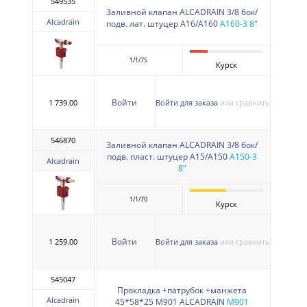
549535
Заливной клапан ALCADRAIN 3/8 бок/
Alcadrain
подв. лат. штуцер A16/A160
A160-3 8"
1/1/75
Курск
Войти
1 739.00
Войти для заказа
или сравнить
546870
Заливной клапан ALCADRAIN 3/8 бок/
подв. пласт. штуцер A15/A150
A150-3
Alcadrain
8"
1/1/70
Курск
Войти
1 259.00
Войти для заказа
или сравнить
545047
Прокладка +патрубок +манжета
Alcadrain
45*58*25 М901 ALCADRAIN
M901