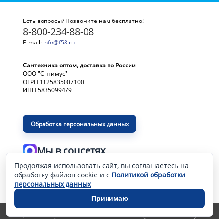
Есть вопросы? Позвоните нам бесплатно!
8-800-234-88-08
E-mail:
info@f58.ru
Сантехника оптом, доставка по России
ООО "Оптимус"
ОГРН 1125835007100
ИНН 5835099479
Обработка персональных данных
Мы в соцсетях
Продолжая использовать сайт, вы соглашаетесь на
Разработка и продвижение сайта
—
обработку файлов cookie и с
Политикой обработки
персональных данных
Принимаю
0 шт. – 0
a
ОФОРМИТЬ ЗАКАЗ
КАБИНЕТ