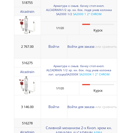
518755
Арматура к смыв. бачку стоп-кноп.
ALCADRAIN1/2 хр. кн. бок. подв унив колонка
Alcadrain
SA2000 1/2
SA2000 1 2" CHROM
1/1/20
Курск
Войти
2 767.00
Войти для заказа
или сравнить
516275
Арматура к смыв. бачку стоп-кноп.
ALCADRAIN 1/2 хр. кн. бок. под унив колонка
Alcadrain
лат. штуцерSA2000К
SA2000K 1 2" CHROM
1/1/20
Курск
Войти
3 146.00
Войти для заказа
или сравнить
516278
Сливной механизм 2-х Кноп. хром кн.
Alcadrain
A08/A08A ALCADRAIN
A08A