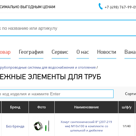
АКСИМАЛЬНО ВЫГОДНЫМ ЦЕНАМ
+7 (498) 767-99-0
товар
География
Сервис
О нас
Новости
Вака
Трубопроводные системы для водоснабжения и отопления
/
ЕЖНЫЕ ЭЛЕМЕНТЫ ДЛЯ ТРУБ
Сорти
Бренд
Фото
Наименование
ш/ф/у
Хомут сантехнический 8'' (207-219
мм) М10х100 в комплекте со
Без бренда
1/1/40
шпилькой и дюбелем