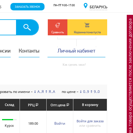
ПН-ПТ 9:00-17:00
5
ЗАКАЗАТЬ ЗВОНОК
БЕЛАРУСЬ
Отгрузка товара осуществляется после заключения договора
Сравнить
Корзина пока пуста
нсии
Контакты
Личный кабинет
Как сделать заказ?
ровать по имени –
⇓ А..Я
⇑ Я..А
по цене –
⇓ 0..9
⇑ 9..0
Склад
В корзину
РРЦ
Опт.цена
a
a
Войти для заказа
Войти
189.00
Курск
или сравнить