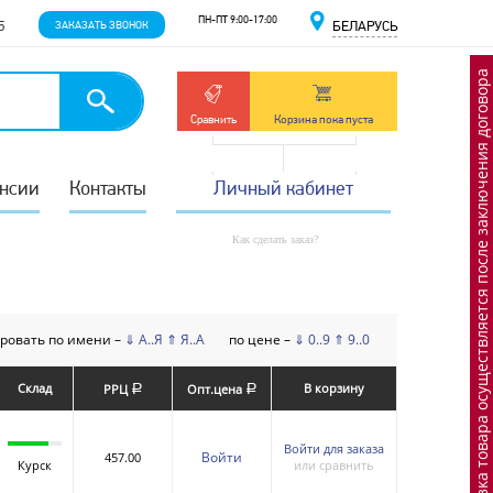
ПН-ПТ 9:00-17:00
5
ЗАКАЗАТЬ ЗВОНОК
БЕЛАРУСЬ
Отгрузка товара осуществляется после заключения договора
Сравнить
Корзина пока пуста
нсии
Контакты
Личный кабинет
Как сделать заказ?
ровать по имени –
⇓ А..Я
⇑ Я..А
по цене –
⇓ 0..9
⇑ 9..0
Склад
В корзину
РРЦ
Опт.цена
a
a
Войти для заказа
Войти
457.00
Курск
или сравнить