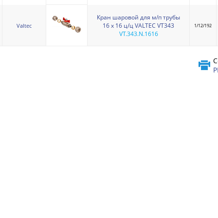
Кран шаровой для м/п трубы
16 х 16 ц/ц VALTEC VT343
Valtec
1/12/192
VT.343.N.1616
С
P