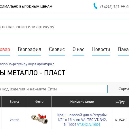
АКСИМАЛЬНО ВЫГОДНЫМ ЦЕНАМ
+7 (498) 767-99-0
товар
География
Сервис
О нас
Новости
Вака
Запорно-регулирующая арматура
/
Ы МЕТАЛЛО - ПЛАСТ
Сорти
Бренд
Фото
Наименование
ш/ф/у
Кран шаровой для м/п трубы
1/2'' х 16 вн/ц VALTEC VT. 342.
Valtec
1/14/224
N. 1604
VT.342.N.1604