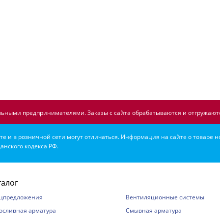
ьными предпринимателями. Заказы с сайта обрабатываются и отгружаютс
е и в розничной сети могут отличаться. Информация на сайте о товаре н
анского кодекса РФ.
талог
цпредложения
Вентиляционные системы
осливная арматура
Смывная арматура