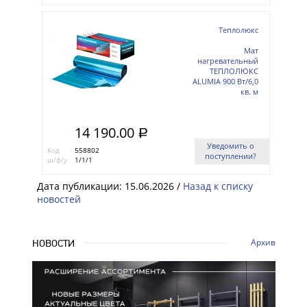
Теплолюкс
Мат
нагревательный
ТЕПЛОЛЮКС
ALUMIA 900 Вт/6,0
кв. м
14 190.00
a
Уведомить о
Код
558802
поступлении?
ш/ф/у
1/1/1
Дата публикации: 15.06.2026 /
Назад к списку
новостей
Архив
НОВОСТИ