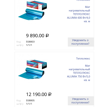
Мат
нагревательный
ТЕПЛОЛЮКС
ALUMIA 600 Вт/4,0
кв. м
9 890.00
a
Уведомить о
Код
558803
поступлении?
ш/ф/у
1/1/1
Теплолюкс
Мат
нагревательный
ТЕПЛОЛЮКС
ALUMIA 750 Вт/5,0
кв. м
12 190.00
a
Уведомить о
Код
558805
поступлении?
ш/ф/у
1/1/1