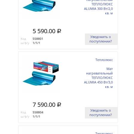
ТЕПЛОЛЮКС
ALUMIA 300 Вт/2,0
кв. м
5 590.00
a
Уведомить о
Код
558801
поступлении?
ш/ф/у
1/1/1
Теплолюкс
Мат
нагревательный
ТЕПЛОЛЮКС
ALUMIA 450 Вт/3,0
кв. м
7 590.00
a
Уведомить о
Код
558804
поступлении?
ш/ф/у
1/1/1
Теплолюкс