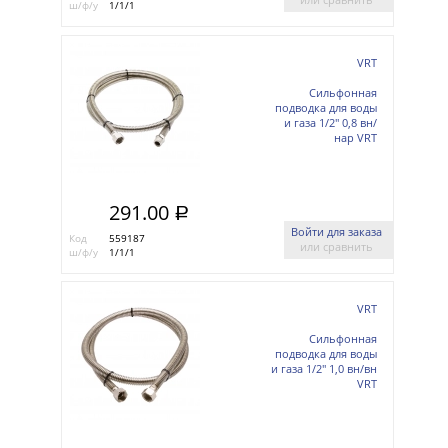
ш/ф/у
1/1/1
VRT
Сильфонная
подводка для воды
и газа 1/2'' 0,8 вн/
нар VRT
291.00
a
Войти для заказа
Код
559187
или сравнить
ш/ф/у
1/1/1
VRT
Сильфонная
подводка для воды
и газа 1/2'' 1,0 вн/вн
VRT