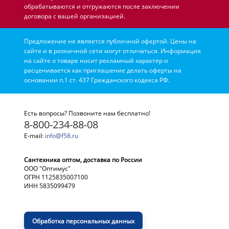
обрабатываются и отгружаются после заключении
договора с вашей организацией.
Предложение не является публичной офертой. Цены на
сайте и в розничной сети могут отличаться. Информация
на сайте о товаре носит рекламный характер и
расценивается как приглашение делать оферты на
основании п.1 ст. 437 Гражданского кодекса РФ.
Есть вопросы? Позвоните нам бесплатно!
8-800-234-88-08
E-mail:
info@f58.ru
Сантехника оптом, доставка по России
ООО "Оптимус"
ОГРН 1125835007100
ИНН 5835099479
Обработка персональных данных