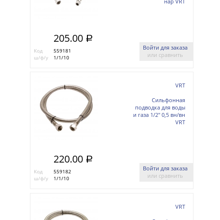
нар VRT
205.00
a
Войти для заказа
Код
559181
или сравнить
ш/ф/у
1/1/10
VRT
Сильфонная
подводка для воды
и газа 1/2'' 0,5 вн/вн
VRT
220.00
a
Войти для заказа
Код
559182
или сравнить
ш/ф/у
1/1/10
VRT