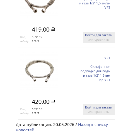
и газа 1/2'' 1,5 вн/вн
VRT
419.00
a
Войти для заказа
Код
559192
или сравнить
ш/ф/у
1/1/1
VRT
Сильфонная
подводка для воды
и газа 1/2'' 1,5 вн/
нар VRT
420.00
a
Войти для заказа
Код
559193
или сравнить
ш/ф/у
1/1/1
Дата публикации: 20.05.2026 /
Назад к списку
новостей