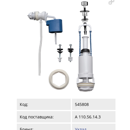
Код:
545808
Код поставщика:
А 110.56.14.3
Бренд:
Уклад