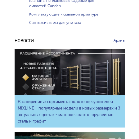
Клапаны поплавковые садовые для
емкостей Candan
Комплектующие к смывной арматуре
Сантехсистемы для унитаза
Архив
НОВОСТИ
Расширение ассортимента полотенцесушителей
MIXLINE – популярные модели в новых размерах и 3
актуальных цветах - матовое золото, оружейная
сталь и графит