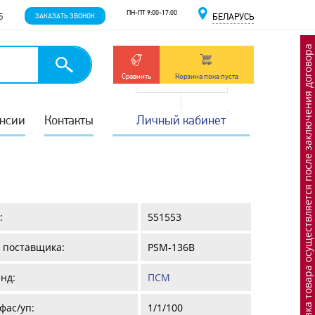
ПН-ПТ 9:00-17:00
5
ЗАКАЗАТЬ ЗВОНОК
БЕЛАРУСЬ
Отгрузка товара осуществляется после заключения договора
Сравнить
Корзина пока пуста
нсии
Контакты
Личный кабинет
:
551553
 поставщика:
PSM-136B
нд:
ПСМ
фас/уп:
1/1/100