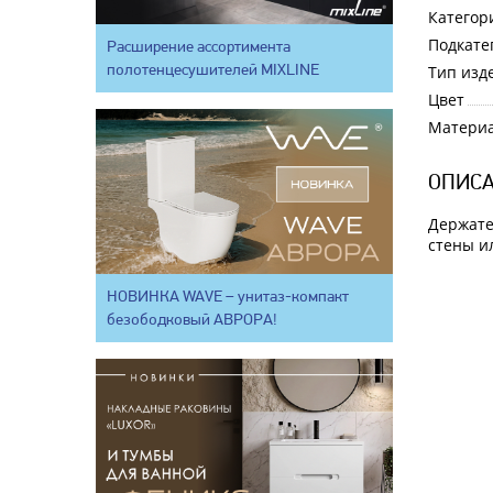
Категор
Подкате
Расширение ассортимента
полотенцесушителей MIXLINE
Тип изд
Цвет
Матери
ОПИСА
Держате
стены и
НОВИНКА WAVE – унитаз-компакт
безободковый АВРОРА!