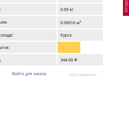
:
0.09 кг
ъем:
3
0.00016 м
складе:
Курск
аток:
:
344.00
a
Войти для заказа
или сравнить