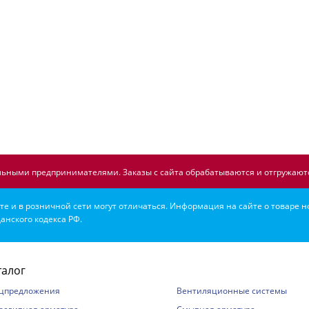
ьными предпринимателями. Заказы с сайта обрабатываются и отгружаютс
е и в розничной сети могут отличаться. Информация на сайте о товаре н
анского кодекса РФ.
талог
цпредложения
Вентиляционные системы