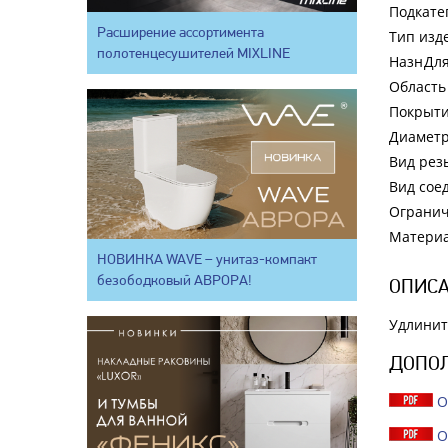
Подкате
Расширение ассортимента
Тип изд
полотенцесушителей MIXLINE
Назнач
Дл
Область
Покрыт
Диаметр
Вид рез
Вид сое
Ограни
Матери
НОВИНКА WAVE – унитаз-компакт
безободковый АВРОРА!
ОПИСА
Удлинит
ДОПО
О
О