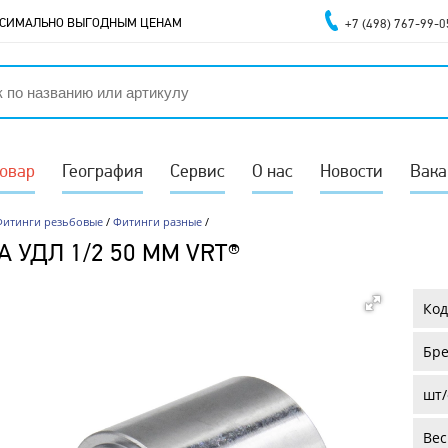
АКСИМАЛЬНО ВЫГОДНЫМ ЦЕНАМ
+7 (498) 767-99-0
товар
География
Сервис
О нас
Новости
Вака
Фитинги резьбовые
/
Фитинги разные
/
А УДЛ 1/2 50 ММ VRT®
Код
Бре
шт/
Вес