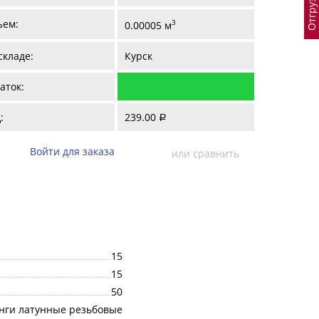
ъем:
3
0.00005 м
складе:
Курск
аток:
:
239.00
a
Войти для заказа
или сравнить
15
15
50
нги латунные резьбовые