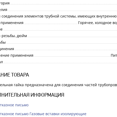
гория
елия
ение
я соединения элементов трубной системы, имеющих внутренн
 применения
Горячее, холодное в
ие
 резьбы, дюйм
ьбы
динения
чение применения
Пит
ал
НИЕ ТОВАРА
ельная гайка предназначена для соединения частей трубопров
ЛНИТЕЛЬНАЯ ИНФОРМАЦИЯ
тказное письмо
тказное письмо Газовые вставки изолирующие