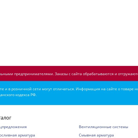
ьными предпринимателями. Заказы с сайта обрабатываются и отгружаютс
е и в розничной сети могут отличаться. Информация на сайте о товаре н
анского кодекса РФ.
талог
цпредложения
Вентиляционные системы
осливная арматура
Смывная арматура