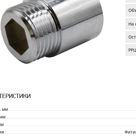
Об
На 
Ост
РРЦ
ТЕРИСТИКИ
, мм
 мм
мм
ия
Фити