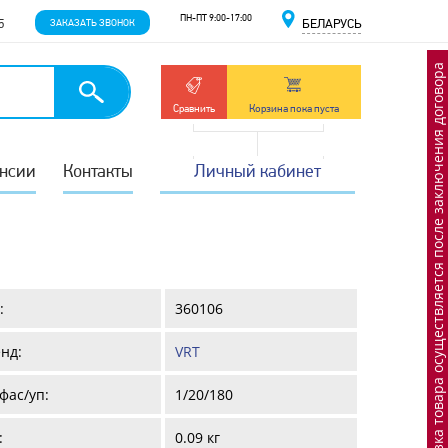
ПН-ПТ 9:00-17:00
5
ЗАКАЗАТЬ ЗВОНОК
БЕЛАРУСЬ
Отгрузка товара осуществляется после заключения договора
Сравнить
Корзина пока пуста
нсии
Контакты
Личный кабинет
:
360106
нд:
VRT
фас/уп:
1/20/180
:
0.09 кг