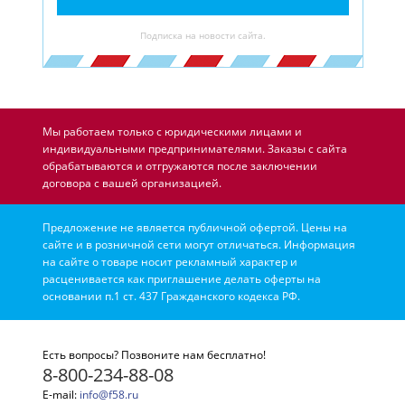
Подписка на новости сайта.
Мы работаем только с юридическими лицами и
индивидуальными предпринимателями. Заказы с сайта
обрабатываются и отгружаются после заключении
договора с вашей организацией.
Предложение не является публичной офертой. Цены на
сайте и в розничной сети могут отличаться. Информация
на сайте о товаре носит рекламный характер и
расценивается как приглашение делать оферты на
основании п.1 ст. 437 Гражданского кодекса РФ.
Есть вопросы? Позвоните нам бесплатно!
8-800-234-88-08
E-mail:
info@f58.ru