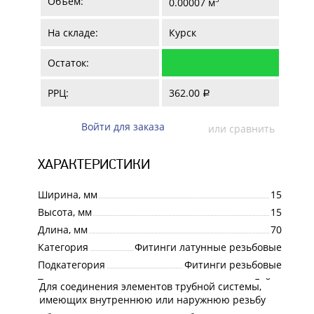
Объем:
0.00007 м
На складе:
Курск
Остаток:
РРЦ:
362.00
a
Войти для заказа
или сравнить
ХАРАКТЕРИСТИКИ
Ширина, мм
15
Высота, мм
15
Длина, мм
70
Категория
Фитинги латунные резьбовые
Подкатегория
Фитинги резьбовые
Тип изделия
Гайка
Для соединения элементов трубной системы,
Назначение
имеющих внутреннюю или наружнюю резьбу