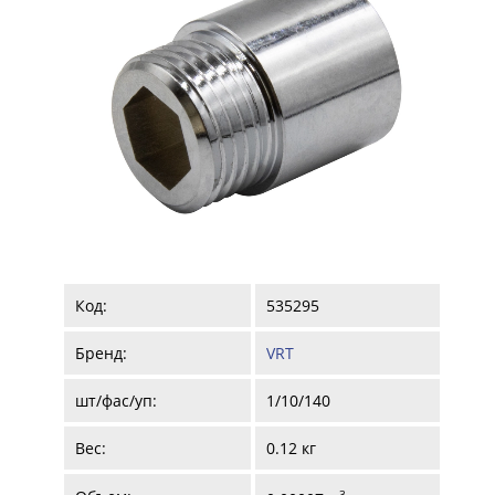
Код:
535295
Бренд:
VRT
шт/фас/уп:
1/10/140
Вес:
0.12 кг
3