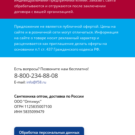
индивидуальными предпринимателями. Заказы с сайта
обрабатываются и отгружаются после заключении
договора с вашей организацией.
Предложение не является публичной офертой. Цены на
сайте и в розничной сети могут отличаться. Информация
на сайте о товаре носит рекламный характер и
расценивается как приглашение делать оферты на
основании п.1 ст. 437 Гражданского кодекса РФ.
Есть вопросы? Позвоните нам бесплатно!
8-800-234-88-08
E-mail:
info@f58.ru
Сантехника оптом, доставка по России
ООО "Оптимус"
ОГРН 1125835007100
ИНН 5835099479
Обработка персональных данных