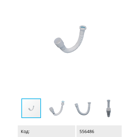
Код:
556486