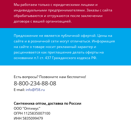
Мы работаем только с юридическими лицами и
индивидуальными предпринимателями. Заказы с сайта
обрабатываются и отгружаются после заключении
договора с вашей организацией.
Предложение не является публичной офертой. Цены на
сайте и в розничной сети могут отличаться. Информация
на сайте о товаре носит рекламный характер и
расценивается как приглашение делать оферты на
основании п.1 ст. 437 Гражданского кодекса РФ.
Есть вопросы? Позвоните нам бесплатно!
8-800-234-88-08
E-mail:
info@f58.ru
Сантехника оптом, доставка по России
ООО "Оптимус"
ОГРН 1125835007100
ИНН 5835099479