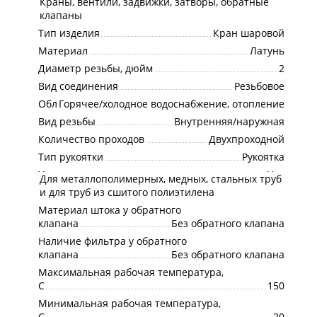
Краны, вентили, задвижки, затворы, обратные
Подкатегория
клапаны
Тип изделия
Кран шаровой
Материал
Латунь
Диаметр резьбы, дюйм
2
Вид соединения
Резьбовое
Область применения
Горячее/холодное водоснабжение, отопление
Вид резьбы
Внутренняя/наружная
Количество проходов
Двухпроходной
Тип рукоятки
Рукоятка
Угловое подключение
Нет
Для металлополимерных, медных, стальных труб
Присоединение
и для труб из сшитого полиэтилена
Материал штока у обратного
клапана
Без обратного клапана
Наличие фильтра у обратного
клапана
Без обратного клапана
Максимальная рабочая температура,
С
150
Минимальная рабочая температура,
С
-20