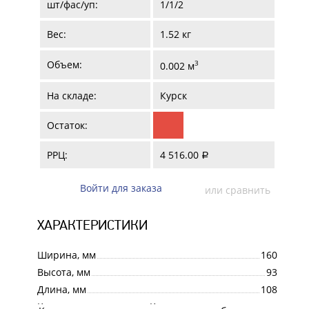
шт/фас/уп:
1/1/2
Вес:
1.52 кг
Объем:
3
0.002 м
На складе:
Курск
Остаток:
РРЦ:
4 516.00
a
Войти для заказа
или сравнить
ХАРАКТЕРИСТИКИ
Ширина, мм
160
Высота, мм
93
Длина, мм
108
Категория
Краны шаровые латунные