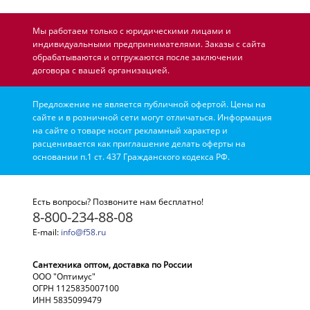
Мы работаем только с юридическими лицами и
индивидуальными предпринимателями. Заказы с сайта
обрабатываются и отгружаются после заключении
договора с вашей организацией.
Предложение не является публичной офертой. Цены на
сайте и в розничной сети могут отличаться. Информация
на сайте о товаре носит рекламный характер и
расценивается как приглашение делать оферты на
основании п.1 ст. 437 Гражданского кодекса РФ.
Есть вопросы? Позвоните нам бесплатно!
8-800-234-88-08
E-mail:
info@f58.ru
Сантехника оптом, доставка по России
ООО "Оптимус"
ОГРН 1125835007100
ИНН 5835099479