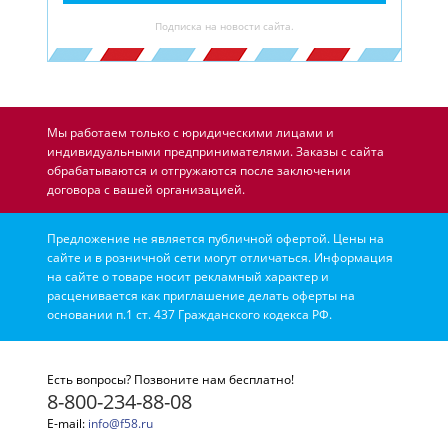
Подписка на новости сайта.
Мы работаем только с юридическими лицами и
индивидуальными предпринимателями. Заказы с сайта
обрабатываются и отгружаются после заключении
договора с вашей организацией.
Предложение не является публичной офертой. Цены на
сайте и в розничной сети могут отличаться. Информация
на сайте о товаре носит рекламный характер и
расценивается как приглашение делать оферты на
основании п.1 ст. 437 Гражданского кодекса РФ.
Есть вопросы? Позвоните нам бесплатно!
8-800-234-88-08
E-mail:
info@f58.ru