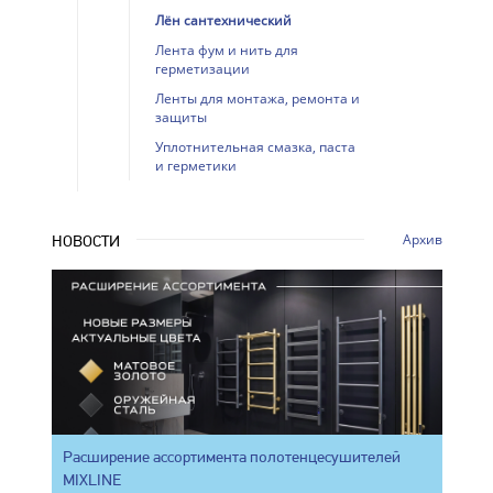
Лён сантехнический
Лента фум и нить для
герметизации
Ленты для монтажа, ремонта и
защиты
Уплотнительная смазка, паста
и герметики
Архив
НОВОСТИ
Расширение ассортимента полотенцесушителей
MIXLINE