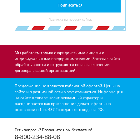
Подписаться
Подписка на новости сайта.
Мы работаем только с юридическими лицами и
индивидуальными предпринимателями. Заказы с сайта
обрабатываются и отгружаются после заключении
договора с вашей организацией.
Предложение не является публичной офертой. Цены на
сайте и в розничной сети могут отличаться. Информация
на сайте о товаре носит рекламный характер и
расценивается как приглашение делать оферты на
основании п.1 ст. 437 Гражданского кодекса РФ.
Есть вопросы? Позвоните нам бесплатно!
8-800-234-88-08