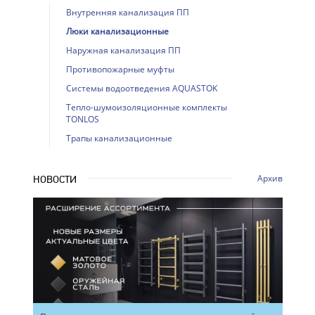
Внутренняя канализация ПП
Люки канализационные
Наружная канализация ПП
Противопожарные муфты
Системы водоотведения AQUASTOK
Тепло-шумоизоляционные комплекты
TONLOS
Трапы канализационные
Архив
НОВОСТИ