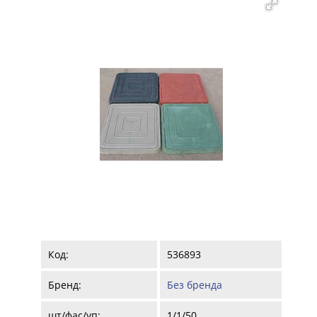
Код:
536893
Бренд:
Без бренда
шт/фас/уп:
1/1/50