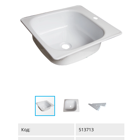
Код:
513713