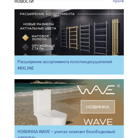
Архив
НОВОСТИ
Расширение ассортимента полотенцесушителей
MIXLINE
НОВИНКА WAVE – унитаз-компакт безободковый
АВРОРА!