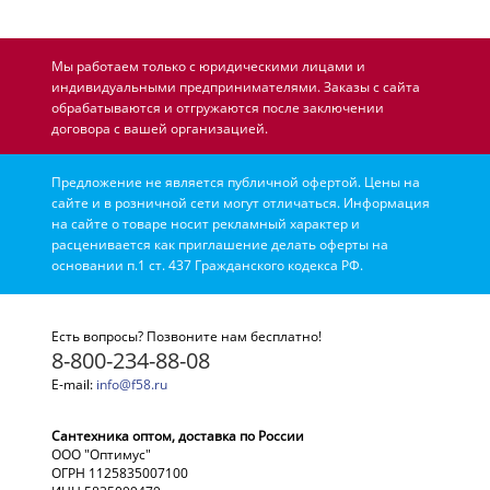
Мы работаем только с юридическими лицами и
индивидуальными предпринимателями. Заказы с сайта
обрабатываются и отгружаются после заключении
договора с вашей организацией.
Предложение не является публичной офертой. Цены на
сайте и в розничной сети могут отличаться. Информация
на сайте о товаре носит рекламный характер и
расценивается как приглашение делать оферты на
основании п.1 ст. 437 Гражданского кодекса РФ.
Есть вопросы? Позвоните нам бесплатно!
8-800-234-88-08
E-mail:
info@f58.ru
Сантехника оптом, доставка по России
ООО "Оптимус"
ОГРН 1125835007100