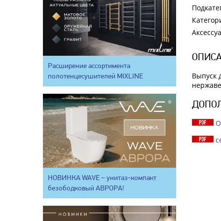
Подкате
Категор
Аксессу
ОПИСА
Расширение ассортимента
Выпуск 
полотенцесушителей MIXLINE
нержаве
ДОПО
О
с
НОВИНКА WAVE – унитаз-компакт
безободковый АВРОРА!