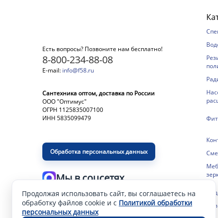
Ка
Спе
Вод
Есть вопросы? Позвоните нам бесплатно!
8-800-234-88-08
Рез
пол
E-mail:
info@f58.ru
Рад
Нас
Сантехника оптом, доставка по России
рас
ООО "Оптимус"
ОГРН 1125835007100
ИНН 5835099479
Фит
Кон
Обработка персональных данных
Сме
Меб
зер
Мы в соцсетях
Сид
Продолжая использовать сайт, вы соглашаетесь на
Разработка и продвижение сайта
—
обработку файлов cookie и с
Политикой обработки
Пол
персональных данных