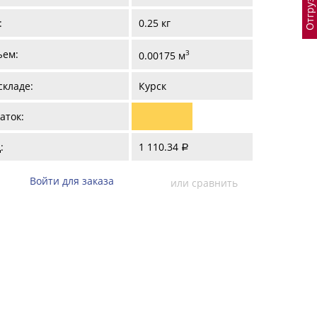
:
0.25 кг
ъем:
3
0.00175 м
складе:
Курск
аток:
:
1 110.34
a
Войти для заказа
или сравнить