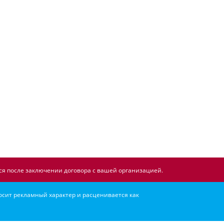
я после заключении договора с вашей организацией.
осит рекламный характер и расценивается как