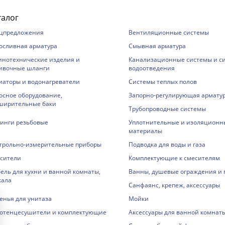
талог
цпредложения
Вентиляционные системы
осливная арматура
Смывная арматура
инотехнические изделия и
Канализационные системы и с
ивочные шланги
водоотведения
иаторы и водонагреватели
Системы теплых полов
осное оборудование,
Запорно-регулирующая армату
ширительные баки
Трубопроводные системы
инги резьбовые
Уплотнительные и изоляционн
материалы
трольно-измерительные приборы
Подводка для воды и газа
сители
Комплектующие к смесителям
ель для кухни и ванной комнаты,
Ванны, душевые ограждения и
кала
Санфаянс, крепеж, аксессуары
енья для унитаза
Мойки
отенцесушители и комплектующие
Аксессуары для ванной комнат