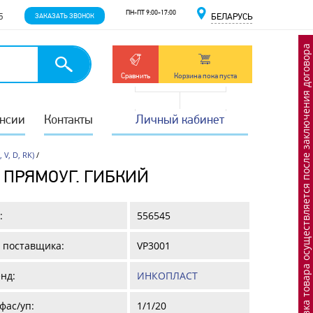
ПН-ПТ 9:00-17:00
5
ЗАКАЗАТЬ ЗВОНОК
БЕЛАРУСЬ
Отгрузка товара осуществляется после заключения договора
Сравнить
Корзина пока пуста
нсии
Контакты
Личный кабинет
 V, D, RK)
/
 ПРЯМОУГ. ГИБКИЙ
:
556545
 поставщика:
VP3001
нд:
ИНКОПЛАСТ
фас/уп:
1/1/20