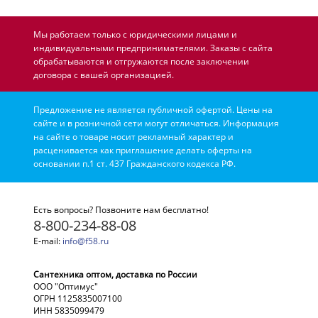
Мы работаем только с юридическими лицами и
индивидуальными предпринимателями. Заказы с сайта
обрабатываются и отгружаются после заключении
договора с вашей организацией.
Предложение не является публичной офертой. Цены на
сайте и в розничной сети могут отличаться. Информация
на сайте о товаре носит рекламный характер и
расценивается как приглашение делать оферты на
основании п.1 ст. 437 Гражданского кодекса РФ.
Есть вопросы? Позвоните нам бесплатно!
8-800-234-88-08
E-mail:
info@f58.ru
Сантехника оптом, доставка по России
ООО "Оптимус"
ОГРН 1125835007100
ИНН 5835099479