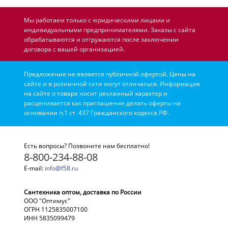
Мы работаем только с юридическими лицами и
индивидуальными предпринимателями. Заказы с сайта
обрабатываются и отгружаются после заключении
договора с вашей организацией.
Предложение не является публичной офертой. Цены на
сайте и в розничной сети могут отличаться. Информация
на сайте о товаре носит рекламный характер и
расценивается как приглашение делать оферты на
основании п.1 ст. 437 Гражданского кодекса РФ.
Есть вопросы? Позвоните нам бесплатно!
8-800-234-88-08
E-mail:
info@f58.ru
Сантехника оптом, доставка по России
ООО "Оптимус"
ОГРН 1125835007100
ИНН 5835099479