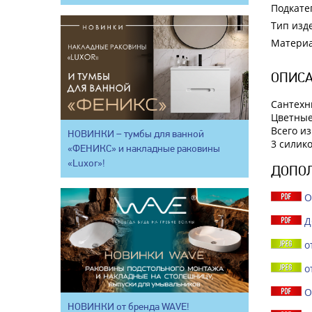
Подкате
Тип изд
Матери
ОПИСА
Сантехн
Цветные
Всего из
НОВИНКИ – тумбы для ванной
3 силик
«ФЕНИКС» и накладные раковины
«Luxor»!
ДОПО
О
Д
о
о
О
НОВИНКИ от бренда WAVE!