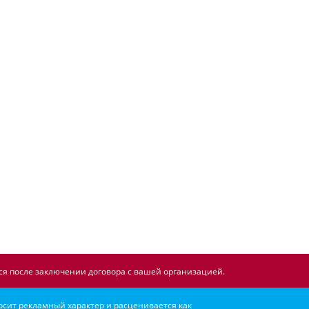
я после заключении договора с вашей организацией.
осит рекламный характер и расценивается как