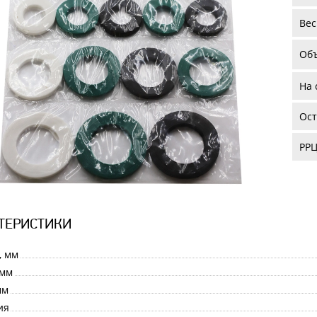
Вес
Об
На 
Ост
РРЦ
ТЕРИСТИКИ
, мм
 мм
мм
ия