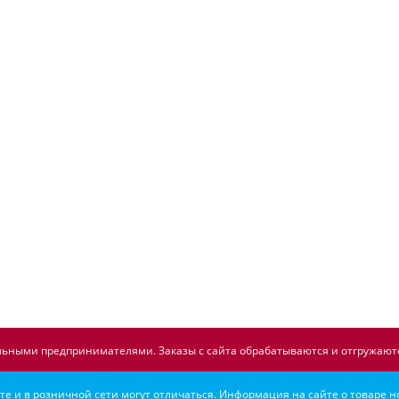
ьными предпринимателями. Заказы с сайта обрабатываются и отгружаютс
е и в розничной сети могут отличаться. Информация на сайте о товаре н