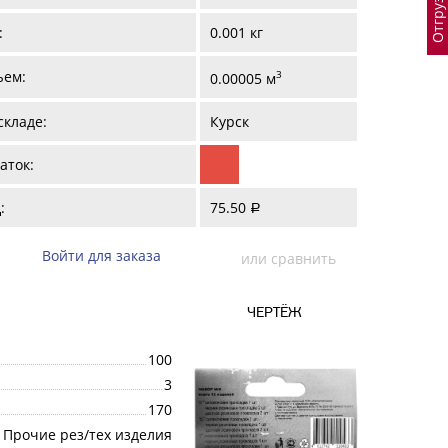
:
0.001 кг
ъем:
3
0.00005 м
складе:
Курск
аток:
:
75.50
a
Войти для заказа
или сравнить
ЧЕРТЁЖ
100
3
170
Прочие рез/тех изделия