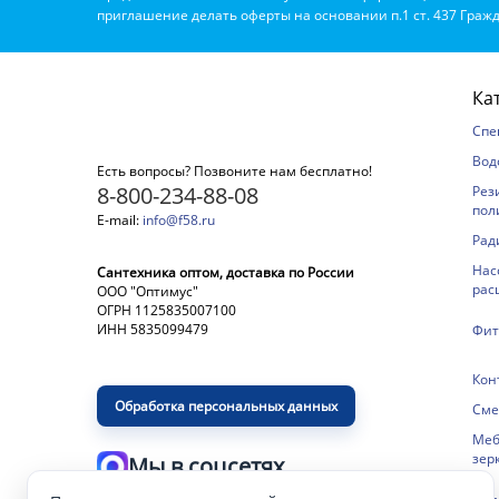
приглашение делать оферты на основании п.1 ст. 437 Гражд
Ка
Спе
Вод
Есть вопросы? Позвоните нам бесплатно!
8-800-234-88-08
Рез
пол
E-mail:
info@f58.ru
Рад
Нас
Сантехника оптом, доставка по России
рас
ООО "Оптимус"
ОГРН 1125835007100
ИНН 5835099479
Фит
Кон
Обработка персональных данных
Сме
Меб
зер
Мы в соцсетях