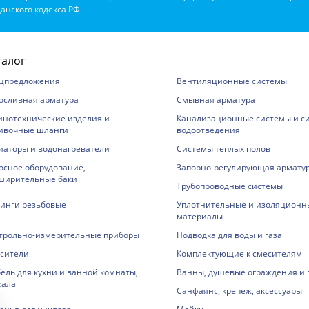
анского кодекса РФ.
талог
цпредложения
Вентиляционные системы
осливная арматура
Смывная арматура
инотехнические изделия и
Канализационные системы и с
ивочные шланги
водоотведения
иаторы и водонагреватели
Системы теплых полов
осное оборудование,
Запорно-регулирующая армату
ширительные баки
Трубопроводные системы
инги резьбовые
Уплотнительные и изоляционн
материалы
трольно-измерительные приборы
Подводка для воды и газа
сители
Комплектующие к смесителям
ель для кухни и ванной комнаты,
Ванны, душевые ограждения и
кала
Санфаянс, крепеж, аксессуары