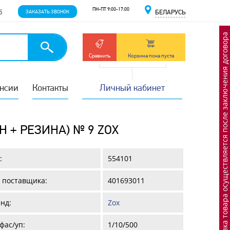
ПН-ПТ 9:00-17:00
5
ЗАКАЗАТЬ ЗВОНОК
БЕЛАРУСЬ
Отгрузка товара осуществляется после заключения договора
Сравнить
Корзина пока пуста
нсии
Контакты
Личный кабинет
 + РЕЗИНА) № 9 ZOX
:
554101
 поставщика:
401693011
нд:
Zox
фас/уп:
1/10/500