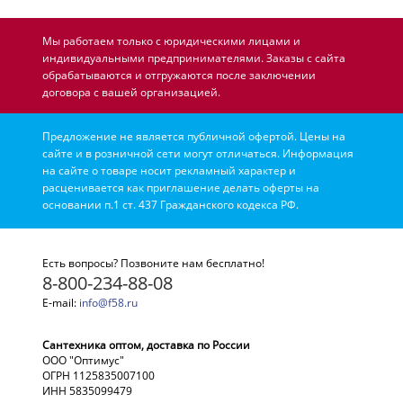
Мы работаем только с юридическими лицами и
индивидуальными предпринимателями. Заказы с сайта
обрабатываются и отгружаются после заключении
договора с вашей организацией.
Предложение не является публичной офертой. Цены на
сайте и в розничной сети могут отличаться. Информация
на сайте о товаре носит рекламный характер и
расценивается как приглашение делать оферты на
основании п.1 ст. 437 Гражданского кодекса РФ.
Есть вопросы? Позвоните нам бесплатно!
8-800-234-88-08
E-mail:
info@f58.ru
Сантехника оптом, доставка по России
ООО "Оптимус"
ОГРН 1125835007100
ИНН 5835099479